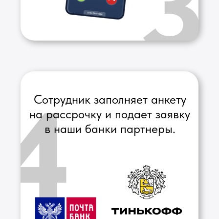
Доставка
Онлайн-оплата
Рассрочка и оплата
Гарантия
Вопрос-ответ
Корпоративным клиентам
+7 909 726-06-04
amiroff.store@yandex.ru
ИП Амиров Р.З.
ИНН
027616759626 →
ОГРН 326028000139251