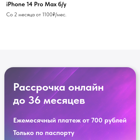
iPhone 14 Pro Max б/у
Ежемесячный платеж от 700 рублей
Со 2 месяца от 1100₽/мес.
Только по паспорту
Без подтверждения дохода
УЗНАТЬ ПОДРОБНЕЕ
ОЦЕНИТЬ ШАНС ОДОБРЕНИЯ
РАССРОЧКИ