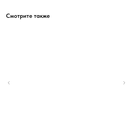
Смотрите также
Каталог телефонов
Доставка
Онлайн-оплата
Рассрочка и оплата
Гарантия
Вопрос-ответ
Корпоративным клиентам