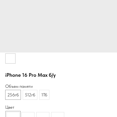
iPhone 16 Pro Max б/у
Объем памяти
256гб
512гб
1Тб
Цвет